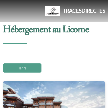
TRACESDIRECTES
Hébergement au Licorne
Brochure
L'hébergement
Tarifs
Le Centaure
Le Licorne
Tarifs 2026